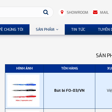
SHOWROOM
MAIL
VỀ CHÚNG TÔI
SẢN PHẨM
TIN TỨC
TUYỂN 
SẢN P
HÌNH ẢNH
TÊN HÀNG
XU
Bút bi FO-03/VN
Vi