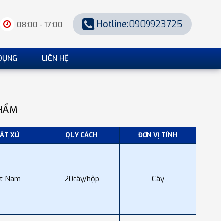
Hotline:
0909923725
08:00 - 17:00
DỤNG
LIÊN HỆ
HẨM
ẤT XỨ
QUY CÁCH
ĐƠN VỊ TÍNH
ệt Nam
20cây/hộp
Cây