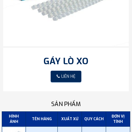
GÁY LÒ XO
LIÊN HỆ
SẢN PHẨM
HÌNH
ĐƠN VỊ
TÊN HÀNG
XUẤT XỨ
QUY CÁCH
ẢNH
TÍNH