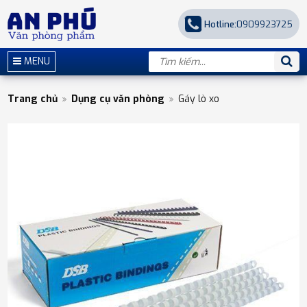
Hotline:
0909923725
MENU
Trang chủ
Dụng cụ văn phòng
Gáy lò xo