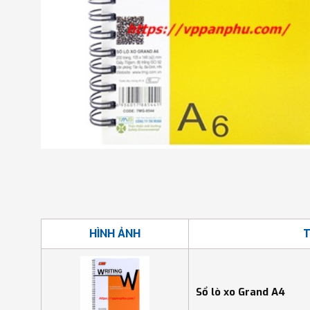
HÌNH ẢNH
T
Sổ lò xo Grand A4