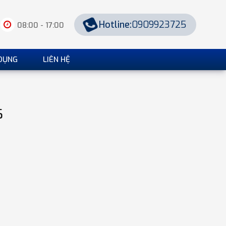
Hotline:
0909923725
08:00 - 17:00
DỤNG
LIÊN HỆ
6