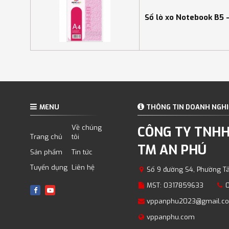
Sổ lò xo Notebook B5 
MENU
THÔNG TIN DOANH NGHI
Về chúng
CÔNG TY TNHH
Trang chủ
tôi
TM AN PHÚ
Sản phẩm
Tin tức
Tuyển dụng
Liên hệ
Số 9 đường S4, Phường T
MST: 0317859633
vppanphu2023@gmail.c
vppanphu.com