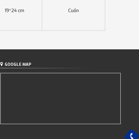
19*24 cm
Cuốn
GOOGLE MAP