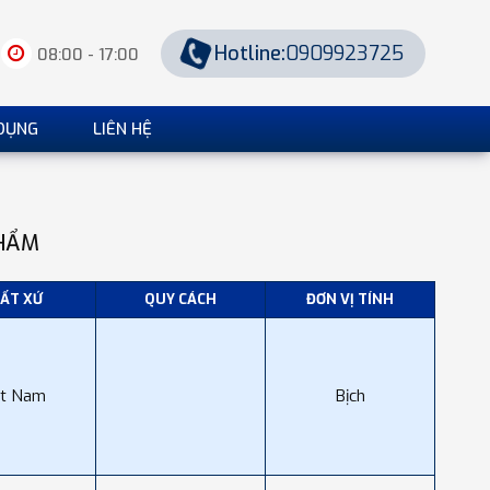
Hotline:
0909923725
08:00 - 17:00
DỤNG
LIÊN HỆ
HẨM
ẤT XỨ
QUY CÁCH
ĐƠN VỊ TÍNH
ệt Nam
Bịch