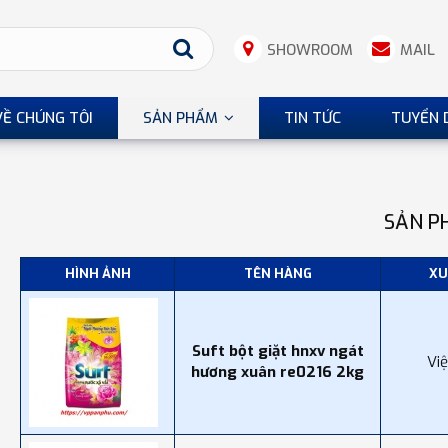
SHOWROOM
MAIL
VỀ CHÚNG TÔI
SẢN PHẨM
TIN TỨC
TUYỂN 
SẢN P
HÌNH ẢNH
TÊN HÀNG
XU
Suft bột giặt hnxv ngát
Vi
hương xuân re0216 2kg