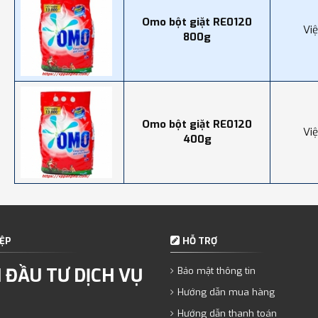
Omo bột giặt RE0120
Vi
800g
Omo bột giặt RE0120
Vi
400g
ỆP
HỖ TRỢ
 ĐẦU TƯ DỊCH VỤ
Bảo mật thông tin
Hướng dẫn mua hàng
Hướng dẫn thanh toán