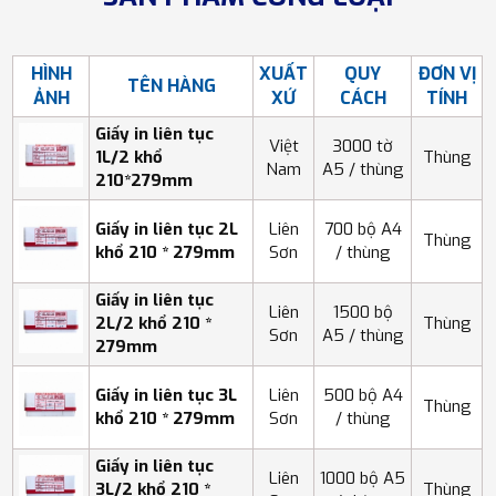
HÌNH
XUẤT
QUY
ĐƠN VỊ
TÊN HÀNG
ẢNH
XỨ
CÁCH
TÍNH
Giấy in liên tục
Việt
3000 tờ
1L/2 khổ
Thùng
Nam
A5 / thùng
210*279mm
Giấy in liên tục 2L
Liên
700 bộ A4
Thùng
khổ 210 * 279mm
Sơn
/ thùng
Giấy in liên tục
Liên
1500 bộ
2L/2 khổ 210 *
Thùng
Sơn
A5 / thùng
279mm
Giấy in liên tục 3L
Liên
500 bộ A4
Thùng
khổ 210 * 279mm
Sơn
/ thùng
Giấy in liên tục
Liên
1000 bộ A5
3L/2 khổ 210 *
Thùng