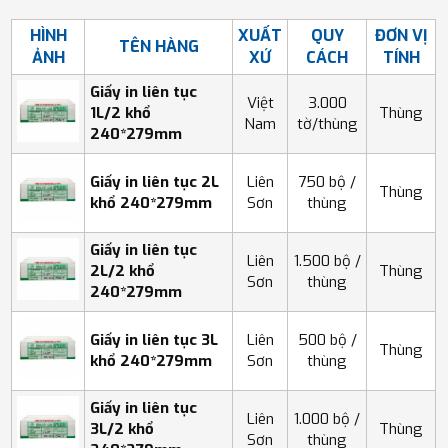
HÌNH
XUẤT
QUY
ĐƠN VỊ
TÊN HÀNG
ẢNH
XỨ
CÁCH
TÍNH
Giấy in liên tục
Việt
3.000
1L/2 khổ
Thùng
Nam
tờ/thùng
240*279mm
Giấy in liên tục 2L
Liên
750 bộ /
Thùng
khổ 240*279mm
Sơn
thùng
Giấy in liên tục
Liên
1.500 bộ /
2L/2 khổ
Thùng
Sơn
thùng
240*279mm
Giấy in liên tục 3L
Liên
500 bộ /
Thùng
khổ 240*279mm
Sơn
thùng
Giấy in liên tục
Liên
1.000 bộ /
3L/2 khổ
Thùng
Sơn
thùng