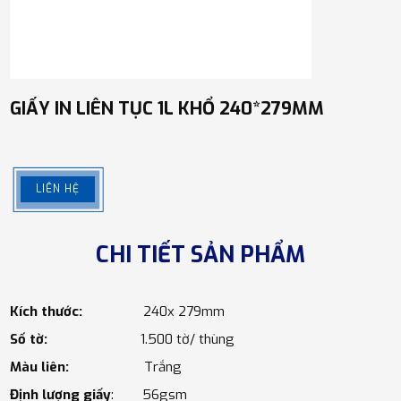
GIẤY IN LIÊN TỤC 1L KHỔ 240*279MM
LIÊN HỆ
CHI TIẾT SẢN PHẨM
Kích thước:
240x 279mm
Số tờ:
1.500 tờ/ thùng
Màu liên:
Trắng
Định lượng giấy
: 56gsm