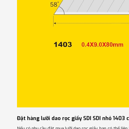
Đặt hàng lưỡi dao rọc giấy SDI SDI nhỏ 1403 
Nếu có nhu cầu đặt mua lưỡi dao rọc giấy, bạn có thể liê