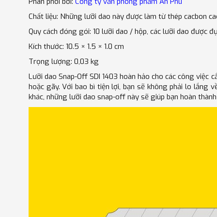
Phân phối bởi:
Công ty văn phòng phẩm An Phú
Chất liệu: Những lưỡi dao này được làm từ thép cacbon ca
Quy cách đóng gói: 10 lưỡi dao / hộp, các lưỡi dao được đự
Kích thước: 10.5 × 1.5 × 1.0 cm
Trọng lượng: 0,03 kg
Lưỡi dao Snap-Off SDI 1403 hoàn hảo cho các công việc cắ
hoặc gãy. Với bao bì tiện lợi, bạn sẽ không phải lo lắng 
khác, những lưỡi dao snap-off này sẽ giúp bạn hoàn thành