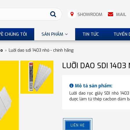
SHOWROOM
MAIL
VỀ CHÚNG TÔI
SẢN PHẨM
TIN TỨC
TUYỂN 
ao
Luỡi dao sdi 1403 nhỏ - chính hãng
LUỠI DAO SDI 1403
Mô tả sản phẩm:
Lưỡi dao rọc giấy SDI nhỏ 140
được làm từ thép cacbon đảm bả
LIÊN HỆ