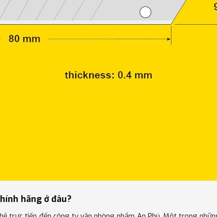
chính hãng ở đâu?
n hệ trực tiếp đến công ty văn phòng phẩm An Phú. Một trong nhữn