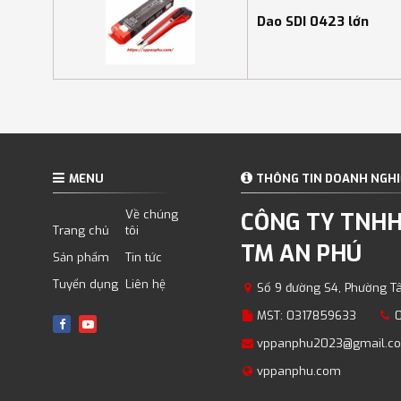
Dao SDI 0423 lớn
MENU
THÔNG TIN DOANH NGHI
Về chúng
CÔNG TY TNHH
Trang chủ
tôi
TM AN PHÚ
Sản phẩm
Tin tức
Tuyển dụng
Liên hệ
Số 9 đường S4, Phường T
MST: 0317859633
vppanphu2023@gmail.c
vppanphu.com